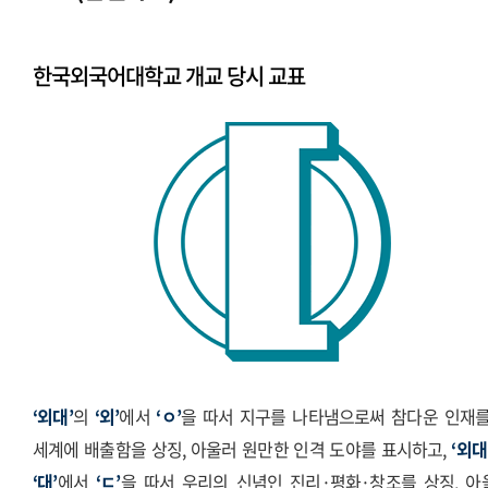
시그니처
Stationery Items
한국외국어대학교 개교 당시 교표
상징
전용서체
PPT템플릿
캐릭터
‘외대’
의
‘외’
에서
‘ㅇ’
을 따서 지구를 나타냄으로써 참다운 인재를
세계에 배출함을 상징, 아울러 원만한 인격 도야를 표시하고,
‘외대
‘대’
에서
‘ㄷ’
을 따서 우리의 신념인 진리·평화·창조를 상징, 아