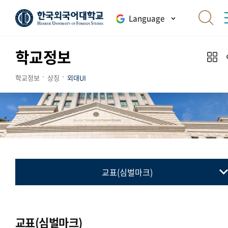
Language
학교정보
학교정보
상징
외대UI
교표(심벌마크)
교표(심벌마크)
컬러시스템
교표(심벌마크)
로고타입