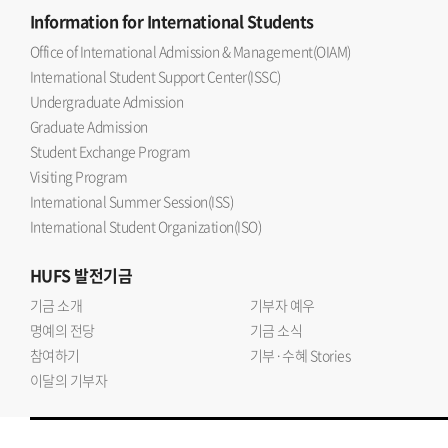
Information
for International Students
Office of International Admission & Management(OIAM)
International Student Support Center(ISSC)
Undergraduate Admission
Graduate Admission
Student Exchange Program
Visiting Program
International Summer Session(ISS)
International Student Organization(ISO)
HUFS
발전기금
기금 소개
기부자 예우
명예의 전당
기금 소식
참여하기
기부·수혜 Stories
이달의 기부자