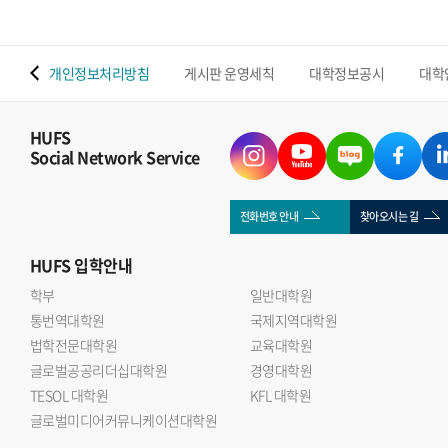
 맵
개인정보처리방침
게시판 운영세칙
대학정보공시
대학
HUFS
Social Network Service
전화번호 안내
찾아오시는 길
HUFS
입학안내
학부
일반대학원
통번역대학원
국제지역대학원
법학전문대학원
교육대학원
글로벌공공리더십대학원
경영대학원
TESOL 대학원
KFL 대학원
글로벌미디어커뮤니케이션대학원