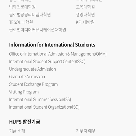
법학전문대학원
교육대학원
글로벌공공리더십대학원
경영대학원
TESOL 대학원
KFL 대학원
글로벌미디어커뮤니케이션대학원
Information
for International Students
Office of International Admission & Management(OIAM)
International Student Support Center(ISSC)
Undergraduate Admission
Graduate Admission
Student Exchange Program
Visiting Program
International Summer Session(ISS)
International Student Organization(ISO)
HUFS
발전기금
기금 소개
기부자 예우