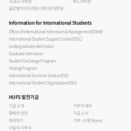
TESOL 대학원
KFL 대학원
글로벌미디어커뮤니케이션대학원
Information
for International Students
Office of International Admission & Management(OIAM)
International Student Support Center(ISSC)
Undergraduate Admission
Graduate Admission
Student Exchange Program
Visiting Program
International Summer Session(ISS)
International Student Organization(ISO)
HUFS
발전기금
기금 소개
기부자 예우
명예의 전당
기금 소식
참여하기
기부·수혜 Stories
이달의 기부자