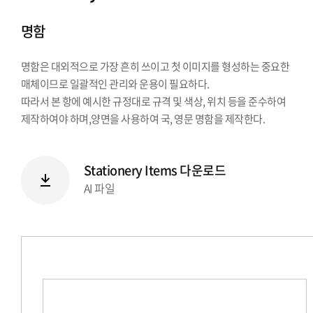
시그니처
명함
Stationery Items
상징
명함은 대외적으로 가장 흔히 쓰이고 첫 이미지를 형성하는 중요한
전용서체
매체이므로 일괄적인 관리와 운용이 필요하다.
PPT템플릿
따라서 본 항에 예시한 규정대로 규격 및 색상, 위치 등을 준수하여
캐릭터
제작하여야 하며,양면을 사용하여 국, 영문 명함을 제작한다.
Stationery Items 다운로드
AI 파일