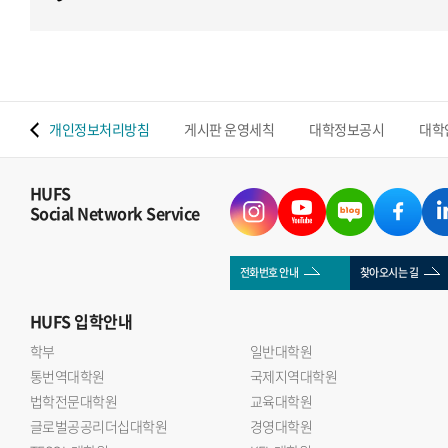
 맵
개인정보처리방침
게시판 운영세칙
대학정보공시
대학
HUFS
Social Network Service
전화번호 안내
찾아오시는 길
HUFS
입학안내
학부
일반대학원
통번역대학원
국제지역대학원
법학전문대학원
교육대학원
글로벌공공리더십대학원
경영대학원