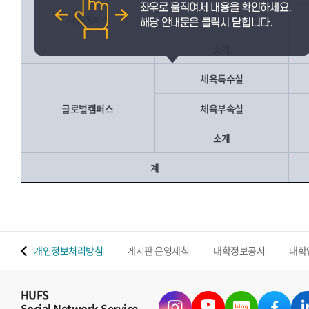
서울캠퍼스
체육부속실
소계
체육특수실
글로벌캠퍼스
체육부속실
소계
계
 맵
개인정보처리방침
게시판 운영세칙
대학정보공시
대학
HUFS
Social Network Service