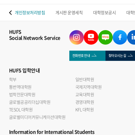
 맵
개인정보처리방침
게시판 운영세칙
대학정보공시
대학
HUFS
Social Network Service
전화번호 안내
찾아오시는 길
HUFS
입학안내
학부
일반대학원
통번역대학원
국제지역대학원
법학전문대학원
교육대학원
글로벌공공리더십대학원
경영대학원
TESOL 대학원
KFL 대학원
글로벌미디어커뮤니케이션대학원
Information
for International Students