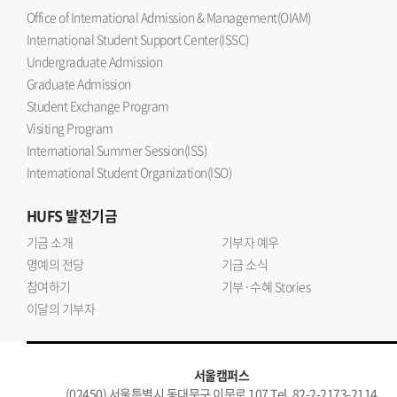
Office of International Admission & Management(OIAM)
International Student Support Center(ISSC)
Undergraduate Admission
Graduate Admission
Student Exchange Program
Visiting Program
International Summer Session(ISS)
International Student Organization(ISO)
HUFS
발전기금
기금 소개
기부자 예우
명예의 전당
기금 소식
참여하기
기부·수혜 Stories
이달의 기부자
서울캠퍼스
(02450) 서울특별시 동대문구 이문로 107 Tel. 82-2-2173-2114