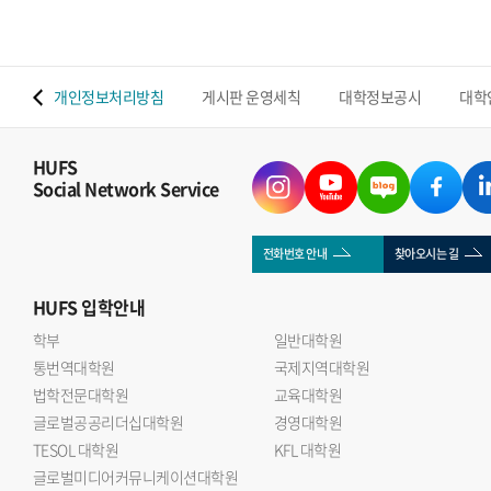
 맵
개인정보처리방침
게시판 운영세칙
대학정보공시
대학
HUFS
Social Network Service
전화번호 안내
찾아오시는 길
HUFS
입학안내
학부
일반대학원
통번역대학원
국제지역대학원
법학전문대학원
교육대학원
글로벌공공리더십대학원
경영대학원
TESOL 대학원
KFL 대학원
글로벌미디어커뮤니케이션대학원