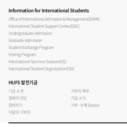
Information
for International Students
Office of International Admission & Management(OIAM)
International Student Support Center(ISSC)
Undergraduate Admission
Graduate Admission
Student Exchange Program
Visiting Program
International Summer Session(ISS)
International Student Organization(ISO)
HUFS
발전기금
기금 소개
기부자 예우
명예의 전당
기금 소식
참여하기
기부·수혜 Stories
이달의 기부자