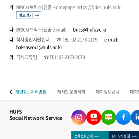
가.
BRICs(브릭스)전공 Homepage: https://brics.hufs.ac.kr
바로가기
나.
BRICs(브릭스)전공 e-mail:
brics@hufs.ac.kr
다.
학사종합지원센터
☎ TEL: 02-2173-2109
e-mail:
haksaseoul@hufs.ac.kr
라.
국제교류팀
☎ TEL: 02-2173-2070
 맵
개인정보처리방침
게시판 운영세칙
대학정보공시
대학
HUFS
Social Network Service
전화번호 안내
찾아오시는 길