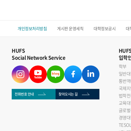
개인정보처리방침
게시판 운영세칙
대학정보공시
대
HUFS
HUF
Social Network Service
입학
학부
일반대
통번역
국제지
전화번호 안내
찾아오시는 길
법학전
교육대
글로벌
경영대
TESO