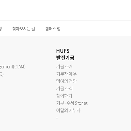
청
찾아오시는 길
캠퍼스 맵
HUFS
발전기금
nagement(OIAM)
기금 소개
C)
기부자 예우
명예의 전당
기금 소식
참여하기
기부·수혜 Stories
이달의 기부자
-