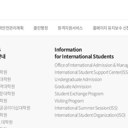
학안전관리계획
클린행정
원격지원서비스
홈페이지 유지보수 신
S
Information
안내
for International Students
Office of International Admission & Ma
학원
International Student Support Center(ISS
대학원
Undergraduate Admission
역대학원
Graduate Admission
문대학원
Student Exchange Program
학원
Visiting Program
공공리더십대학원
International Summer Session(ISS)
학원
International Student Organization(ISO)
L 대학원